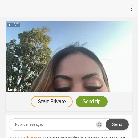
LIVE
lariic
Start Private
Send tip
Send