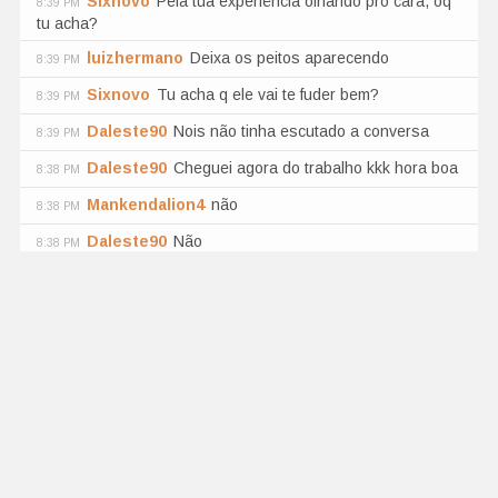
Sixnovo
Pela tua experiência olhando pro cara, oq
8:39 PM
tu acha?
luizhermano
Deixa os peitos aparecendo
8:39 PM
Sixnovo
Tu acha q ele vai te fuder bem?
8:39 PM
Daleste90
Nois não tinha escutado a conversa
8:39 PM
Daleste90
Cheguei agora do trabalho kkk hora boa
8:38 PM
Mankendalion4
não
8:38 PM
Daleste90
Não
8:38 PM
Daleste90
Ele sabe ?
8:38 PM
RmarquesZ
🎮50 tokens = Full Toy Control 1
8:38 PM
minutes Lush nas suas mãos 😈 Tu no comando, ela sente!
Menu! 📌⚡
Mankendalion4
ele já sabe ?
8:38 PM
drake7473
Só vai mostrar no ticket ??
8:38 PM
Daleste90
Vai ser de quanto .?
8:38 PM